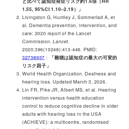
と比べて認知症発症リスク約1.6倍（HR
1.55, 95%CI 1.10–2.19）」
Livingston G, Huntley J, Sommerlad A, et
al. Dementia prevention, intervention, and
care: 2020 report of the Lancet
Commission.
Lancet.
2020;396(10248):413-446. PMID:
32738937
：
「難聴は認知症の最大の可変的
リスク因子」
World Health Organization. Deafness and
hearing loss. Updated March 3, 2026.
Lin FR, Pike JR, Albert MS, et al. Hearing
intervention versus health education
control to reduce cognitive decline in older
adults with hearing loss in the USA
(ACHIEVE): a multicentre, randomised