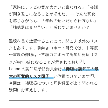
「家族にテレビの音が大きいと言われる」「会話
が聞き返しになることが増えた」──そんな変化
を感じながらも、「年齢のせいだから仕方ない」
「補聴器はまだ早い」と感じていませんか？
難聴を長く放置することには、聞こえ以外のリス
クもあります。前向きコホート研究では、中等度
〜重度の難聴は正常聴力に比べて認知症発症リス
[1]
クが約1.6倍になることが示されており
、
Lancetの認知症予防委員会は
「難聴は認知症の最
[2]
大の可変的リスク因子」
と位置づけています
。
今回は、補聴器について耳鼻科医がよく聞かれる
疑問にお答えします。