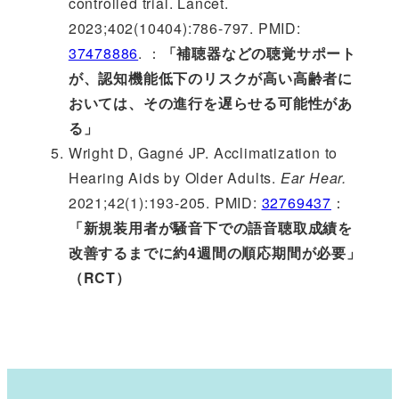
controlled trial. Lancet.
2023;402(10404):786-797. PMID:
37478886
. ：
「補聴器などの聴覚サポート
が、認知機能低下のリスクが高い高齢者に
おいては、その進行を遅らせる可能性があ
る」
Wright D, Gagné JP. Acclimatization to
Hearing Aids by Older Adults.
Ear Hear.
2021;42(1):193-205. PMID:
32769437
：
「新規装用者が騒音下での語音聴取成績を
改善するまでに約4週間の順応期間が必要」
（RCT）