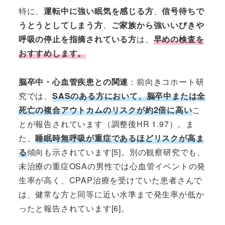
特に、
運転中に強い眠気を感じる方
、
信号待ちで
うとうとしてしまう方
、
ご家族から強いいびきや
呼吸の停止を指摘されている方
は、
早めの検査を
おすすめします。
脳卒中・心血管疾患との関連
：前向きコホート研
究では、
SASのある方において、脳卒中または全
死亡の複合アウトカムのリスクが約2倍に高い
こ
とが報告されています（調整後HR 1.97）。ま
た、
睡眠時無呼吸が重症であるほどリスクが高ま
る
傾向も示されています[5]。別の観察研究でも、
未治療の重症OSAの男性では心血管イベントの発
生率が高く、CPAP治療を受けていた患者さんで
は、健常な方と同等に近い水準まで発生率が低か
ったと報告されています[6]。