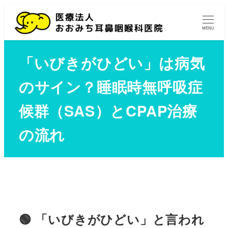
MENU
「いびきがひどい」は病気
のサイン？睡眠時無呼吸症
候群（SAS）とCPAP治療
の流れ
🟢 「いびきがひどい」と言われ