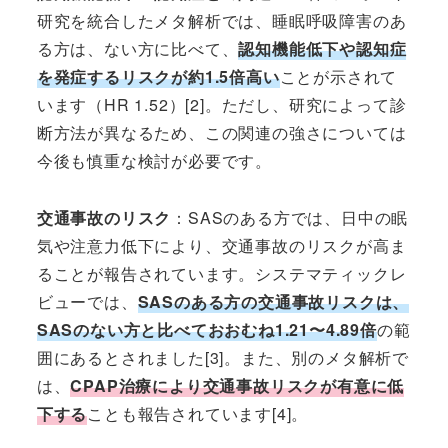
研究を統合したメタ解析では、睡眠呼吸障害のあ
る方は、ない方に比べて、
認知機能低下や認知症
を発症するリスクが約1.5倍高い
ことが示されて
います（HR 1.52）[2]。ただし、研究によって診
断方法が異なるため、この関連の強さについては
今後も慎重な検討が必要です。
交通事故のリスク
：SASのある方では、日中の眠
気や注意力低下により、交通事故のリスクが高ま
ることが報告されています。システマティックレ
ビューでは、
SASのある方の交通事故リスクは、
SASのない方と比べておおむね1.21〜4.89倍
の範
囲にあるとされました[3]。また、別のメタ解析で
は、
CPAP治療により交通事故リスクが有意に低
下する
ことも報告されています[4]。