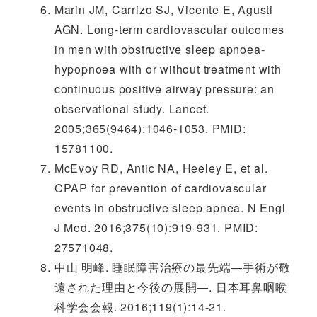
Marin JM, Carrizo SJ, Vicente E, Agusti
AGN. Long-term cardiovascular outcomes
in men with obstructive sleep apnoea-
hypopnoea with or without treatment with
continuous positive airway pressure: an
observational study. Lancet.
2005;365(9464):1046-1053. PMID:
15781100.
McEvoy RD, Antic NA, Heeley E, et al.
CPAP for prevention of cardiovascular
events in obstructive sleep apnea. N Engl
J Med. 2016;375(10):919-931. PMID:
27571048.
中山 明峰. 睡眠障害治療の最先端―手術が敬
遠された理由と今後の展開―. 日本耳鼻咽喉
科学会会報. 2016;119(1):14-21.