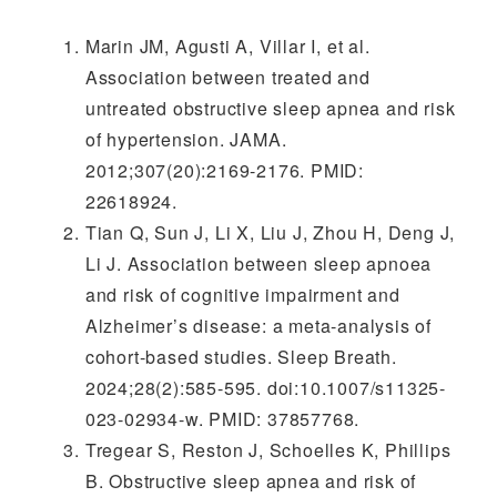
Marin JM, Agusti A, Villar I, et al.
Association between treated and
untreated obstructive sleep apnea and risk
of hypertension. JAMA.
2012;307(20):2169-2176. PMID:
22618924.
Tian Q, Sun J, Li X, Liu J, Zhou H, Deng J,
Li J. Association between sleep apnoea
and risk of cognitive impairment and
Alzheimer’s disease: a meta-analysis of
cohort-based studies. Sleep Breath.
2024;28(2):585-595. doi:10.1007/s11325-
023-02934-w. PMID: 37857768.
Tregear S, Reston J, Schoelles K, Phillips
B. Obstructive sleep apnea and risk of