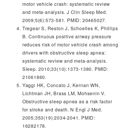
motor vehicle crash: systematic review
and meta-analysis. J Clin Sleep Med.
2009;5(6):573-581. PMID: 20465027.
Tregear S, Reston J, Schoelles K, Phillips
B. Continuous positive airway pressure
reduces risk of motor vehicle crash among
drivers with obstructive sleep apnea:
systematic review and meta-analysis.
Sleep. 2010;33(10):1373-1380. PMID:
21061860.
Yaggi HK, Concato J, Kernan WN,
Lichtman JH, Brass LM, Mohsenin V.
Obstructive sleep apnea as a risk factor
for stroke and death. N Engl J Med.
2005;353(19):2034-2041. PMID:
16282178.